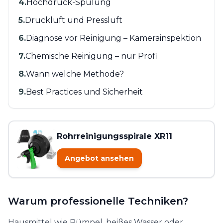
4
.
Hochdruck-Spülung
5
.
Druckluft und Pressluft
6
.
Diagnose vor Reinigung – Kamerainspektion
7
.
Chemische Reinigung – nur Profi
8
.
Wann welche Methode?
9
.
Best Practices und Sicherheit
Rohrreinigungsspirale XR11
Angebot ansehen
Warum professionelle Techniken?
Hausmittel wie Pümpel, heißes Wasser oder